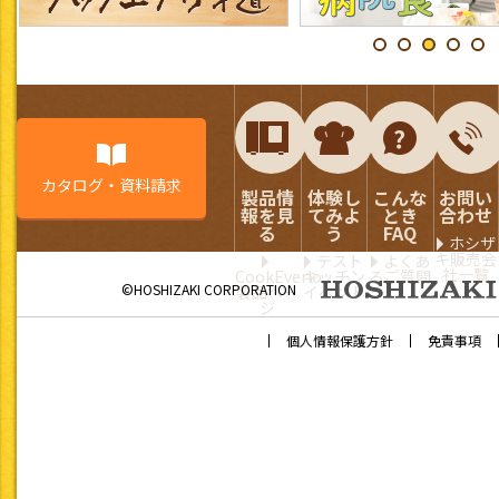
カタログ・資料請求
製品情
体験し
こんな
お問い
報を見
てみよ
とき
合わせ
る
う
FAQ
ホシザ
キ販売会
テスト
よくあ
社一覧
CookEverio
キッチン
るご質問
©HOSHIZAKI CORPORATION
製品ペー
イベント
ジ
個人情報保護方針
免責事項