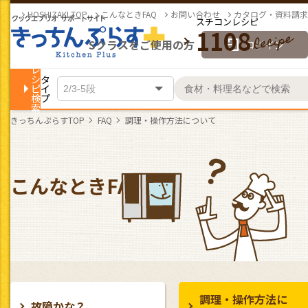
HOSHIZAKI TOP
こんなときFAQ
お問い合わせ
カタログ・資料請求
スチコンレシピ
1108
Sクラスをご使用の方
ログイン
レ
シ
タ
ピ
イ
検
プ
索
きっちんぷらすTOP
FAQ
調理・操作方法について
こんなときFAQ
調理・操作方法に
故障かな？