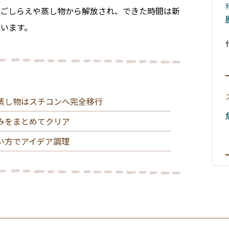
更
様
モ
食
疾
に
ス
販
チ
り
下ごしらえや蒸し物から解放され、できた時間は新
メ
ー
患
つ
チ
で
運
入
ニ
メ
ド
別
い
コ
も
います。
転
れ
ュ
ニ
展
て
ン
大
「⊿T
よ
ー
ュ
開
ホ
に
活
調
う
内
ー
食
ッ
ス
向
躍！
理」
容
内
の
ト
チ
い
ス
の
容
ポ
エ
ー
て
ア
チ
確
の
イ
ア
ム
る
イ
コ
認・
消
ン
ー
モ
ワ
デ
ン
変
去
ト
モ
ー
ケ
蒸し物はスチコンへ完全移行
ア
で
更
ー
ド
で
名
ド
実
テ
広
みをまとめてクリア
物
際
「き
ホ
イ
が
料
に
っち
コ
ッ
ク
る
理
い方でアイデア調理
んぷ
数
ン
ト
ア
通
を
ら
値
ビ
エ
ウ
販
作
す」
を
モ
ア
ト
商
る
メニ
計
ー
ー
メ
品
コ
ュー
算
ド
モ
ニ
の登
ツ
す
ー
ュ
録
知
る
ド
ー
っ
全
の
「USB
て
国
ス
作
コ
メ
お
の
チ
り