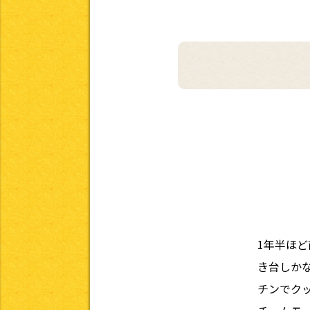
1年半ほ
き台しか
チンでク