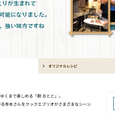
月
月
ネ
立
え
乳
とりが生まれて
理
マ
用
な
用
「手
食
ニ
の
の
ル
の
る！
腺・
の
定
術
術
ル
お
献
操
動」
名
に
ュ
テ
ネ
を
た
病
胃
レ
期
チ
手
立
作
可能になりました。
で
物
も
ー
イ
ッ
チ
て
院
腸
シ
的
運
テ
入
ネ
ア
パ
登
料
ピ
登
ク
ト
ェ
方
食
外
ピ
な
転
イ
れ
ッ
ー
ネ
録
理
ッ
録
ア
通
、強い味方ですね
ッ
1
科
お
「き
ク
ト
カ
ル
を
タ
ウ
販
ク
週
病
栄
手
っ
ア
通
イ
を
つ
「き
リ
メ
ト
レ
間
院
養
入
ち
ウ
販
ブ
チ
く
っ
ク
ニ
レ
シ
献
様
運
素
れ
ん
ト
か
ェ
っ
ち
ッ
ュ
シ
ピ
立
転
と
ぷ
の
ん
ッ
て
ん
ク
ー
ピ
の
エ
デ
ら
ス
た
ク
み
ぷ
エ
の
レ
手
ネ
献
イ
す」
チ
ん
よ
ら
ブ
利
レ
シ
順
ル
立
サ
コ
ガ
う
す」
リ
用
シ
ピ
ギ
づ
ー
モ
ン
イ
マ
か
オ
ピ
ア
ー
く
ビ
オリジナルレシピ
ー
調
活
ド
ル
ら
名
メ
ド
ア
ー
の
り
ス
理
用
チ
登
物
の
ニ
ー
カ
基
の
リ
設
術
運
ス
録
設
料
ュ
カ
イ
本
コ
ゾ
定
転
定
チ
理
ー
イ
ブ
ツ
ー
に
方
「多
テ
コ
を
「履
内
ブ
と
ト
法
つ
病
段
イ
ン
メ
歴」
容
ポ
ハ
い
院
ゆくまで楽しめる「廚 おとと」。
調
ク
は
ニ
か
の
イ
ナ
て
ス
食
理」
ア
ネ
ュ
ら
確
ン
マ
作る寺本さんをクックエブリオがさまざまなシーン
チ
と
ウ
ッ
ー
登
認・
ト
ウ
ー
家
予
ト
ト
マ
に
録
変
イ
ム
庭
熱
が
通
ル
取