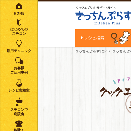
HOME
はじめての
スチコン
レシピ検索
きっちんぷらすTOP
きっちんぷ
活用テクニック
お客様
ご活用事例
レシピ実験室
スチコンで
病院食
体験！