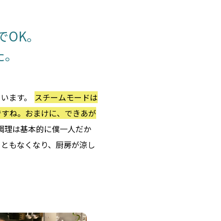
でOK。
た。
ています。
スチームモードは
ですね。おまけに、できあが
調理は基本的に僕一人だか
こともなくなり、厨房が涼し