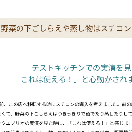
ン
モ
き
名
コ
方
ビ
リ」
た
物
ン
モ
で
い！
料
で
ー
衛
登
通
理
献
ド
生
録
販
と
野菜の下ごしらえや蒸し物は
スチコン
立
管
パ
レ
づ
理
ッ
ク
シ
く
と
キ
ー
ピ
り
効
ン
ル
が
率
グ
ダ
変
化
ウ
わ
の
ン
る！
ポ
テストキッチンでの実演を見
イ
ン
「これは使える！」と
心動かされ
ト
ど前、この店へ移転する時にスチコンの導入を考えました。前の
なくて、野菜の下ごしらえはつきっきりで茹でたり蒸したりし
ックエブリオの実演を見た時に、「これは使える！」と感じま