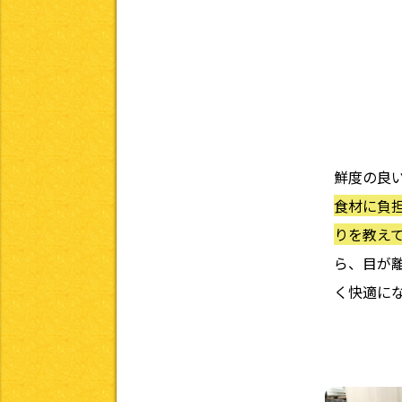
鮮度の良
食材に負
りを教え
ら、目が
く快適に