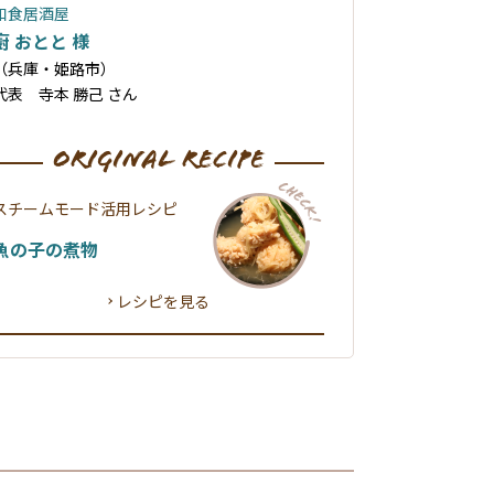
和食居酒屋
廚 おとと 様
（兵庫・姫路市）
代表 寺本 勝己 さん
original recipe
スチームモード活用レシピ
魚の子の煮物
レシピを見る