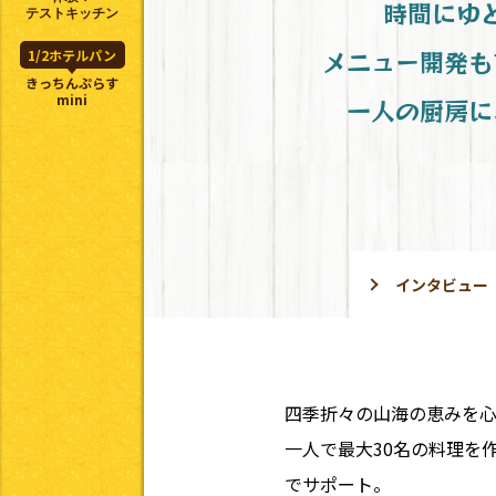
時間にゆ
テストキッチン
メニュー開発も
1/2ホテルパン
きっちんぷらす
mini
一人の厨房に
インタビュー
四季折々の山海の恵みを心
一人で最大30名の料理を
でサポート。