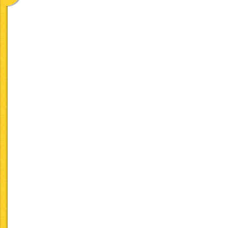
また、以下に関しては「
エネルギー比率等について
ける一般食給与患者の栄
・動物性たんぱく質比：4
・動物性脂質比 ：4
・穀類エネルギー比 ：
※動物性脂質比については
塩分摂取量について
食塩相当量で、男性9g未
食品衛生法にて表示が義
アレルギー食品について
卵／乳／小麦／えび／か