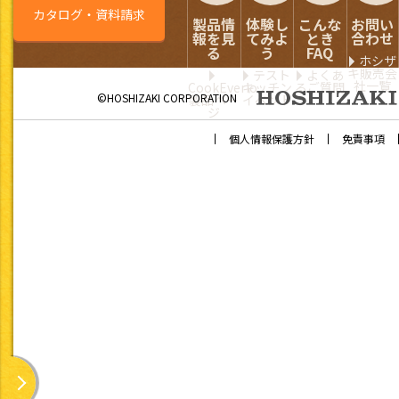
カタログ・資料請求
製品情
体験し
こんな
お問い
報を見
てみよ
とき
合わせ
る
う
FAQ
ホシザ
キ販売会
テスト
よくあ
社一覧
CookEverio
キッチン
るご質問
©HOSHIZAKI CORPORATION
製品ペー
イベント
ジ
「きっちんぷらす」「きっちんぷらす ミニ」で掲載している「
個人情報保護方針
免責事項
要としない『常食』のレシピとなります。
以下の基準を設定し、レシピを作成しています。また、主な栄
1日1,800kcal以下
栄養摂取量について
構成し、各レシピにおい
※1gあたりのエネルギー量は、
5大栄養素について
たんぱく質・脂質・炭水
「日本人の食事摂取基準
・たんぱく質エネルギー
・脂質エネルギー比 
・炭水化物エネルギー比