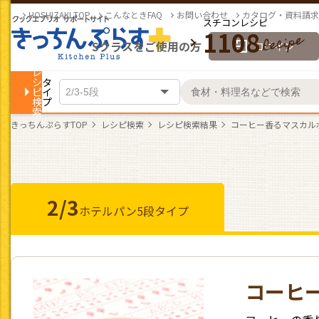
HOSHIZAKI TOP
こんなときFAQ
お問い合わせ
カタログ・資料請求
スチコンレシピ
1108
Sクラスをご使用の方
ログイン
レ
シ
タ
ピ
イ
検
プ
索
きっちんぷらすTOP
レシピ検索
レシピ検索結果
コーヒー香るマスカル
2/3
ホテルパン
5段タイプ
コーヒ