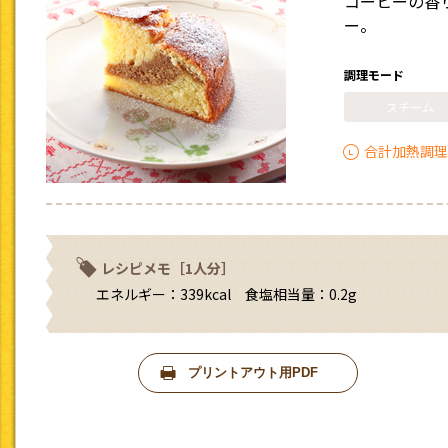
コーヒーの香
ー。
調理モード
スチーム
合計加熱調理
レシピメモ［1人分］
エネルギー：339kcal 食塩相当量：0.2g
プリントアウト用PDF