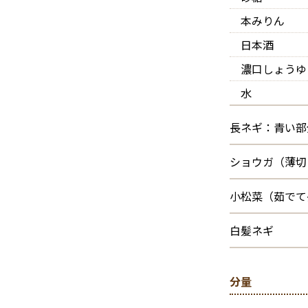
更
様
モ
食
疾
に
ス
販
チ
り
メ
ー
患
本みりん
つ
チ
で
運
入
ニ
メ
ド
別
い
コ
も
転
れ
ュ
ニ
展
日本酒
て
ン
大
「⊿T
よ
ー
ュ
開
ホ
に
活
調
う
内
ー
濃口しょうゆ
食
ッ
ス
向
躍！
理」
容
内
の
ト
チ
い
ス
の
容
水
ポ
エ
ー
て
ア
チ
確
の
イ
ア
ム
る
イ
コ
認・
消
ン
ー
モ
ワ
デ
ン
変
長ネギ：青い部
去
ト
モ
ー
ケ
ア
で
更
ー
ド
で
名
ド
実
テ
広
ショウガ（薄切
物
らす ミニ」で掲載している「病院食」は、病院における食事療法の一般
際
「き
ホ
イ
が
料
ります。
に
っち
コ
ッ
ク
る
理
成しています。また、主な栄養素を表示しているので、特別食への展開
んぷ
数
ン
小松菜（茹でて
ト
ア
通
を
ら
値
ビ
エ
ウ
販
作
す」
を
モ
ア
ト
商
る
メニ
1日1,800kcal以下とし、1食約600kcalを基準とします。1食
白髪ネギ
計
ー
ー
メ
品
コ
ュー
算
構成し、各レシピにおいて、個別にエネルギー量を表示します。
ド
モ
ニ
の登
ツ
す
ー
ュ
※1gあたりのエネルギー量は、たんぱく質4cal、炭水化物4cal、脂質9cal
録
知
る
ド
ー
っ
全
分量
の
「USB
て
たんぱく質・脂質・炭水化物・ビタミン・ミネラルを過不足なく
国
ス
作
コ
メ
お
の
チ
り