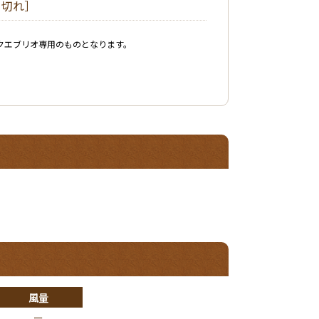
1切れ］
ています。
クエブリオ専用のものとなります。
政策局長連名通知『病院給食にお
設定しています。
示しています。
風量
ー