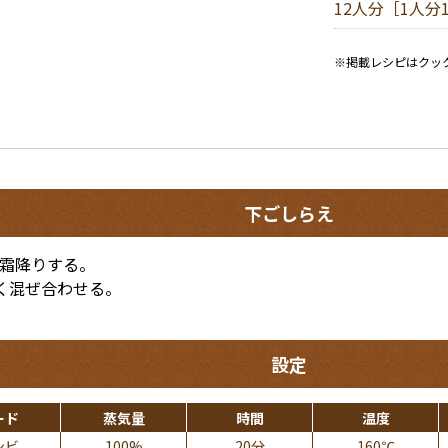
ン
モ
き
名
12人分［1人分
「日本人の食事摂取基準（2010年版）」をもとに基準値を設定し
コ
方
ビ
リ」
た
物
・たんぱく質エネルギー比：約15％
ン
モ
で
い！
料
で
・脂質エネルギー比 ：20〜25％
ー
衛
登
通
理
※掲載レシピはクッ
献
ド
生
録
販
・炭水化物エネルギー比 ：約60％
と
立
管
パ
レ
また、以下に関しては「平成元年11月9日厚生省保健医療・健康
づ
理
ッ
ク
シ
ける一般食給与患者の栄養所要量について』」をもとに基準値を
く
と
キ
ー
ピ
り
・動物性たんぱく質比：40〜45％程度
効
ン
ル
が
率
グ
・動物性脂質比 ：40〜45％程度
ダ
変
化
ウ
・穀類エネルギー比 ：60％以下
わ
の
ン
※動物性脂質比については、動物性たんぱく質比に準じます。
下ごしらえ
る！
ポ
イ
食塩相当量で、男性9g未満/日、女性7.5g未満/日を目安とします。
ン
霜降りする。
ト
く混ぜ合わせる。
食品衛生法にて表示が義務づけられている以下の7品目について表
卵／乳／小麦／えび／かに／そば／落花生
設定
ード
蒸気量
時間
温度
ンビ
100%
20分
160℃