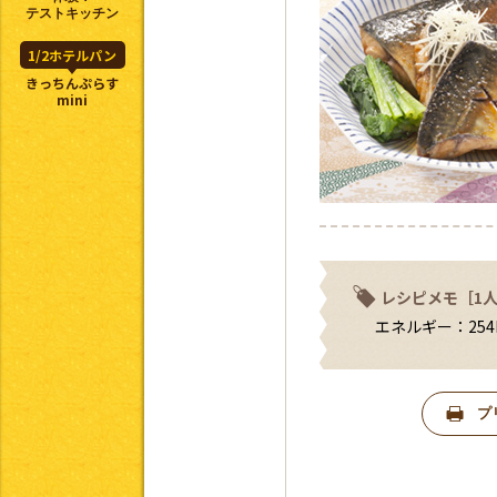
テストキッチン
1/2ホテルパン
きっちんぷらす
mini
レシピメモ［1
エネルギー：254k
プ