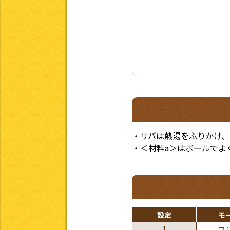
エネルギー比率等について
塩分摂取量について
・サバは熱湯をふりかけ、
・＜材料a＞はボールでよ
アレルギー食品について
設定
モ
1
コ