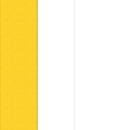
「きっちんぷらす」「きっちんぷ
要としない『常食』のレシピとな
以下の基準を設定し、レシピを作
栄養摂取量について
5大栄養素について