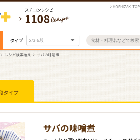
HOSHIZAKI TOP
スチコンレシピ
1108
タイプ
レシピ検索結果
サバの味噌煮
季
節
の
病
ク
献
献
使わ
院
ッ
立
立
れて
基
各
お
日
食
ク
づ
づ
いま
本
種
気
名
名
テ
テ
常
献
エ
く
く
す！
的
調
に
物
物
イ
イ
ネ
ネ
立
ブ
り
り
お客
5段タイプ
の
な
理
入
料
料
ク
ク
ッ
ッ
リ
の
の
様ご
操
機
り
お
理
理
ア
ア
ト
ト
オ
基
応
活用
日
作
能
メ
基
各
の
レ
ウ
ウ
手
旬
通
通
で
本
用
事例
方
ニ
常
本
種
ス
シ
ト
ト
販
販
入
の
病
法
ュ
的
操
チ
ピ
の
レ
の
の
レ
芯
れ
病
院
ー
な
作
コ
ス
シ
ス
シ
病
す
く
お
温
院
食
の
操
方
ン
チ
ピ
チ
ピ
操
院
ぐ
ま
手
名
サバの味噌煮
調
食
定
登
作
法
活
コ
コ
作
食
に
も
入
物
理
献
期
録
方
用
ン
ン
病
今
今
パ
献
使
と
れ
料
立
的
法
術
活
活
院
メ