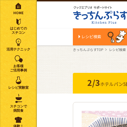
HOME
はじめての
スチコン
レシピ検索
きっちんぷらすTOP
レシピ検索
活用テクニック
お客様
ご活用事例
2/3
ホテルパン
レシピ実験室
スチコンで
病院食
体験！