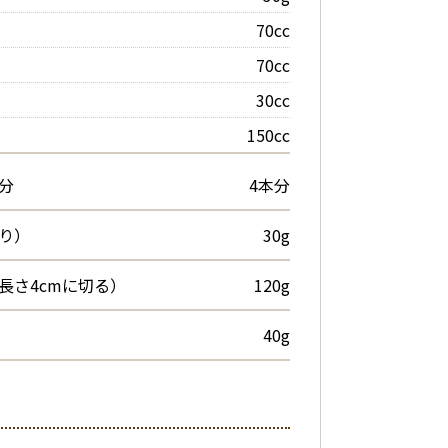
70cc
70cc
30cc
150cc
分
4本分
閉じる
り）
30g
食のうち特別な栄養成分の調製を必
も可能です。
長さ4cmに切る）
120g
は、主食・主菜1品・副菜2品・汁物で
40g
で計算しています。
摂取できるように配慮します。