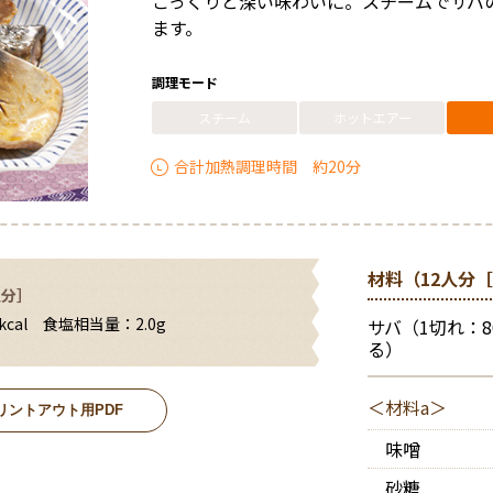
こっくりと深い味わいに。スチームでサバ
月
月
ネ
立
え
乳
理
マ
用
な
用
「手
食
ニ
の
の
ル
の
る！
腺・
の
ます。
定
術
術
ル
お
献
操
動」
名
に
ュ
テ
ネ
を
た
病
胃
レ
期
チ
手
立
作
で
物
も
ー
イ
ッ
チ
て
院
腸
シ
的
運
テ
入
ネ
ア
パ
登
料
ピ
登
ク
ト
ェ
方
食
外
調理モード
ピ
な
転
イ
れ
ッ
ー
ネ
録
理
ッ
録
ア
通
ッ
1
科
お
「き
ク
ト
カ
ル
を
タ
スチーム
ホットエアー
ウ
販
ク
週
病
栄
手
っ
ア
通
イ
を
つ
「き
リ
メ
ト
レ
間
院
養
入
ち
ウ
販
ブ
チ
く
っ
ク
ニ
レ
シ
献
様
運
素
れ
合計加熱調理時間 約20分
ん
ト
か
ェ
っ
ち
ッ
ュ
シ
ピ
立
転
と
ぷ
の
ん
ッ
て
ん
ク
ー
ピ
の
エ
デ
ら
ス
た
ク
み
ぷ
エ
の
レ
手
ネ
献
イ
す」
チ
ん
よ
ら
ブ
利
レ
シ
順
ル
立
サ
コ
ガ
う
す」
リ
用
シ
ピ
ギ
づ
ー
モ
ン
イ
マ
か
オ
材料（12人分［
ピ
ア
ー
く
ビ
ー
調
活
ド
ル
ら
名
人分］
メ
ド
ア
ー
の
り
ス
理
用
チ
登
物
の
ニ
ー
カ
基
の
リ
cal 食塩相当量：2.0g
設
サバ（1切れ：
術
運
ス
録
設
料
ュ
カ
イ
本
コ
ゾ
定
る）
転
定
チ
理
ー
イ
ブ
ツ
ー
に
方
「多
テ
コ
を
「履
内
ブ
と
ト
法
つ
病
段
イ
ン
メ
歴」
容
ポ
ハ
い
院
＜材料a＞
調
ク
は
リントアウト用PDF
ニ
か
の
イ
ナ
て
ス
食
理」
ア
ネ
ュ
ら
確
ン
マ
チ
と
味噌
ウ
ッ
ー
登
認・
ト
ウ
ー
家
予
ト
ト
マ
に
録
変
イ
ム
庭
熱
砂糖
が
通
ル
取