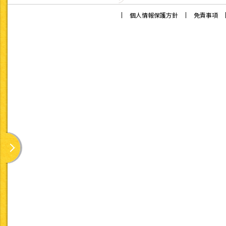
ジ
「きっちんぷらす」「きっちんぷらす ミニ」で掲載している「
要としない『常食』のレシピとなります。
個人情報保護方針
免責事項
以下の基準を設定し、レシピを作成しています。また、主な栄
1日1,800kcal以下
栄養摂取量について
構成し、各レシピにおい
※1gあたりのエネルギー量は、
5大栄養素について
たんぱく質・脂質・炭水
「日本人の食事摂取基準
・たんぱく質エネルギー
・脂質エネルギー比 
・炭水化物エネルギー比
また、以下に関しては「
エネルギー比率等について
ける一般食給与患者の栄
・動物性たんぱく質比：4
・動物性脂質比 ：4
・穀類エネルギー比 ：
※動物性脂質比については