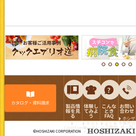
カタログ・資料請求
製品情
体験し
こんな
お問い
報を見
てみよ
とき
合わせ
る
う
FAQ
ホシザ
キ販売会
テスト
よくあ
社一覧
CookEverio
キッチン
るご質問
©HOSHIZAKI CORPORATION
製品ペー
イベント