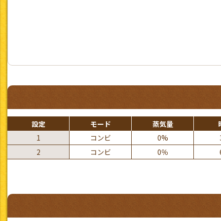
設定
モード
蒸気量
1
コンビ
0%
2
コンビ
0％