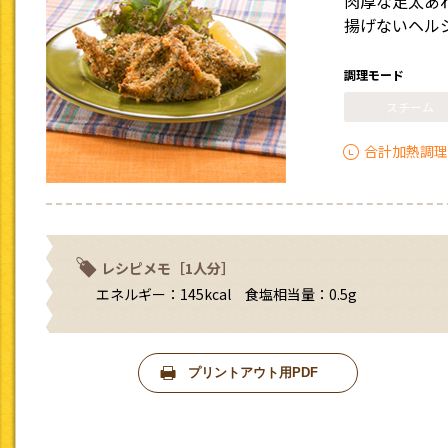
肉厚な足太あ
揚げないヘル
調理モード
スチーム
合計加熱調理
レシピメモ［1人分］
エネルギー：145kcal 食塩相当量：0.5g
プリントアウト用PDF