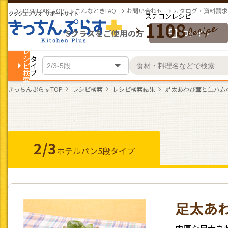
HOSHIZAKI TOP
こんなときFAQ
お問い合わせ
カタログ・資料請求
スチコンレシピ
1108
Sクラスをご使用の方
ログイン
レ
シ
タ
ピ
イ
検
プ
索
きっちんぷらすTOP
レシピ検索
レシピ検索結果
足太あわび茸と生ハム
2/3
ホテルパン
5段タイプ
足太あ