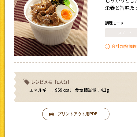
しっかりとし
栄養と旨味た
調理モード
スチーム
合計加熱調理
レシピメモ［1人分］
エネルギー：969kcal 食塩相当量：4.1g
プリントアウト用PDF