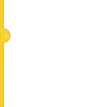
5大栄養素について
たんぱく質・脂質・炭水
「日本人の食事摂取基準
・たんぱく質エネルギー
・脂質エネルギー比 
・炭水化物エネルギー比
また、以下に関しては「
エネルギー比率等について
ける一般食給与患者の栄
・動物性たんぱく質比：4
・動物性脂質比 ：4
・穀類エネルギー比 ：
※動物性脂質比については
塩分摂取量について
食塩相当量で、男性9g未
食品衛生法にて表示が義
アレルギー食品について
卵／乳／小麦／えび／か