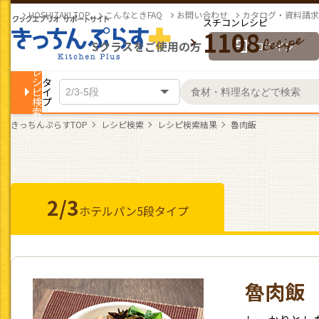
HOSHIZAKI TOP
こんなときFAQ
お問い合わせ
カタログ・資料請求
スチコンレシピ
1108
Sクラスをご使用の方
ログイン
レ
シ
タ
ピ
イ
検
プ
索
きっちんぷらすTOP
レシピ検索
レシピ検索結果
魯肉飯
2/3
ホテルパン
5段タイプ
魯肉飯