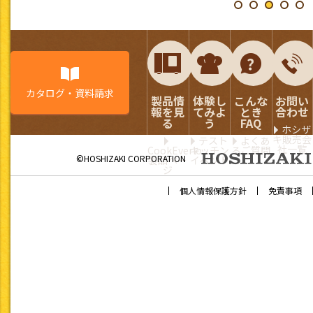
カタログ・資料請求
製品情
体験し
こんな
お問い
報を見
てみよ
とき
合わせ
る
う
FAQ
ホシザ
キ販売会
テスト
よくあ
社一覧
CookEverio
キッチン
るご質問
©HOSHIZAKI CORPORATION
製品ペー
イベント
ジ
個人情報保護方針
免責事項
「きっちんぷらす」「きっちんぷらす ミニ」で掲載している「
要としない『常食』のレシピとなります。
以下の基準を設定し、レシピを作成しています。また、主な栄
1日1,800kcal以下
栄養摂取量について
構成し、各レシピにおい
※1gあたりのエネルギー量は、