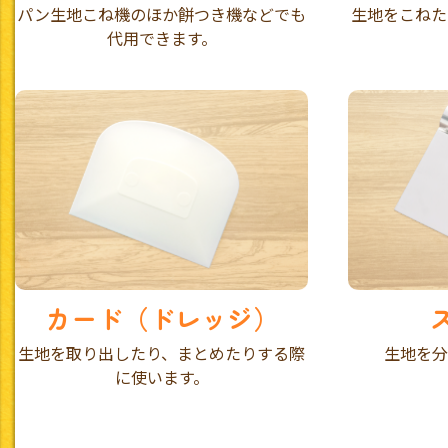
パン生地こね機のほか餅つき機などでも
生地をこねた
代用できます。
カード（ドレッジ）
生地を取り出したり、まとめたりする際
生地を分
に使います。