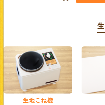
生
生地こね機