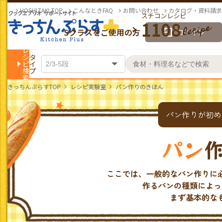
HOSHIZAKI TOP
こんなときFAQ
お問い合わせ
カタログ・資料請求
スチコンレシピ
1108
Sクラスをご使用の方
ログイン
レ
シ
タ
ピ
イ
検
プ
索
きっちんぷらすTOP
レシピ実験室
パン作りのきほん
パン作りが初め
パン
ここでは、一般的なパン作りに
作るパンの種類によっ
まず基本的な