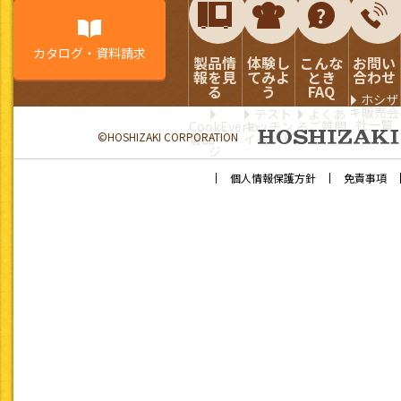
カタログ・資料請求
製品情
体験し
こんな
お問い
報を見
てみよ
とき
合わせ
る
う
FAQ
ホシザ
キ販売会
テスト
よくあ
社一覧
CookEverio
キッチン
るご質問
©HOSHIZAKI CORPORATION
製品ペー
イベント
ジ
個人情報保護方針
免責事項