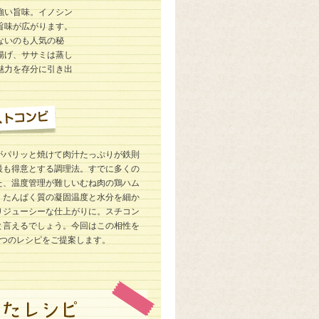
強い旨味。イノシン
旨味が広がります。
ないのも人気の秘
揚げ、ササミは蒸し
魅力を存分に引き出
がパリッと焼けて肉汁たっぷりが鉄則
最も得意とする調理法。すでに多くの
た、温度管理が難しいむね肉の鶏ハム
、たんぱく質の凝固温度と水分を細か
りジューシーな仕上がりに。スチコン
と言えるでしょう。今回はこの相性を
4つのレシピをご提案します。