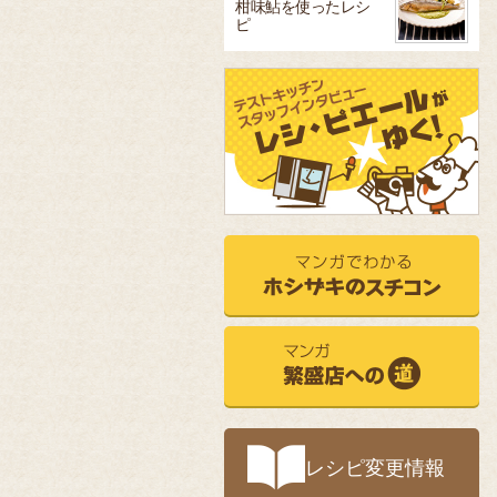
柑味鮎を使ったレシ
ピ
レシピ変更情報