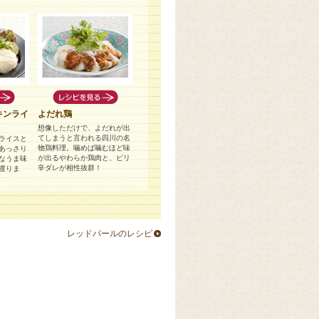
キンライ
よだれ鶏
想像しただけで、よだれが出
てしまうと言われる四川の名
ライスと
物鶏料理。噛めば噛むほど味
あっさり
が出るやわらか鶏肉と、ピリ
なうま味
辛ダレが相性抜群！
渡りま
レッドパールのレシピ