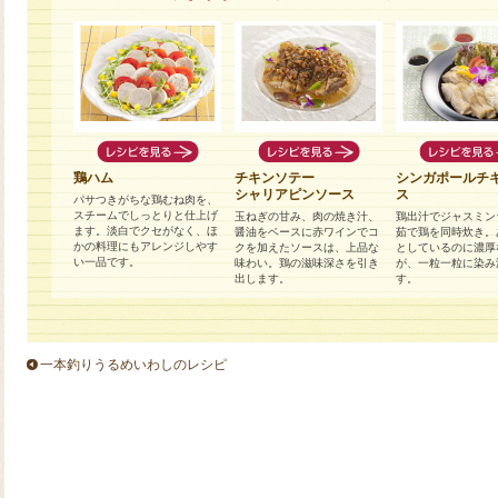
鶏ハム
チキンソテー
シンガポールチ
シャリアピンソース
ス
パサつきがちな鶏むね肉を、
スチームでしっとりと仕上げ
玉ねぎの甘み、肉の焼き汁、
鶏出汁でジャスミン
ます。淡白でクセがなく、ほ
醤油をベースに赤ワインでコ
茹で鶏を同時炊き。
かの料理にもアレンジしやす
クを加えたソースは、上品な
としているのに濃厚
い一品です。
味わい。鶏の滋味深さを引き
が、一粒一粒に染み
出します。
す。
一本釣りうるめいわしのレシピ