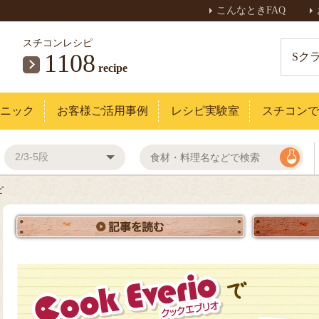
こんなときFAQ
スチコンレシピ
1108
Sク
recipe
ニック
お客様ご活用事例
レシピ実験室
スチコンで
ピ