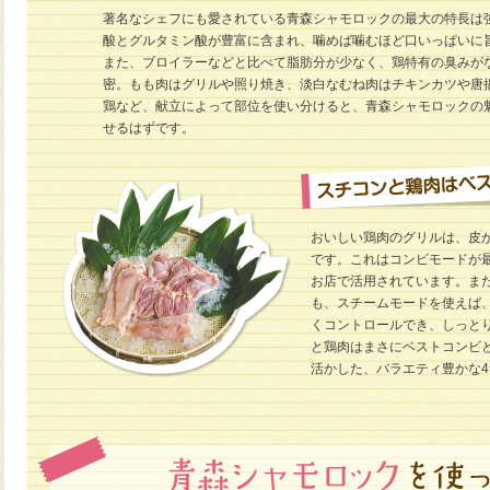
著名なシェフにも愛されている青森シャモロックの最大の特長は
酸とグルタミン酸が豊富に含まれ、噛めば噛むほど口いっぱいに
また、ブロイラーなどと比べて脂肪分が少なく、鶏特有の臭みが
密。もも肉はグリルや照り焼き、淡白なむね肉はチキンカツや唐
鶏など、献立によって部位を使い分けると、青森シャモロックの
せるはずです。
おいしい鶏肉のグリルは、皮
です。これはコンビモードが
お店で活用されています。ま
も、スチームモードを使えば
くコントロールでき、しっと
と鶏肉はまさにベストコンビ
活かした、バラエティ豊かな