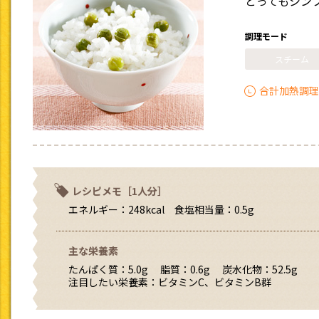
とってもシン
調理モード
スチーム
合計加熱調理
レシピメモ［1人分］
エネルギー：248kcal 食塩相当量：0.5g
主な栄養素
たんぱく質：5.0g 脂質：0.6g 炭水化物：52.5g
注目したい栄養素：ビタミンC、ビタミンB群