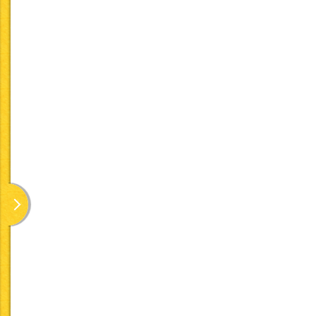
「きっちんぷらす」「きっちんぷらす ミニ」で掲載している「
要としない『常食』のレシピとなります。
以下の基準を設定し、レシピを作成しています。また、主な栄
1日1,800kcal以下
栄養摂取量について
構成し、各レシピにおい
※1gあたりのエネルギー量は、
5大栄養素について
たんぱく質・脂質・炭水
「日本人の食事摂取基準
・たんぱく質エネルギー
・脂質エネルギー比 
・炭水化物エネルギー比
また、以下に関しては「
エネルギー比率等について
ける一般食給与患者の栄
・動物性たんぱく質比：4
・動物性脂質比 ：4
・穀類エネルギー比 ：
※動物性脂質比については