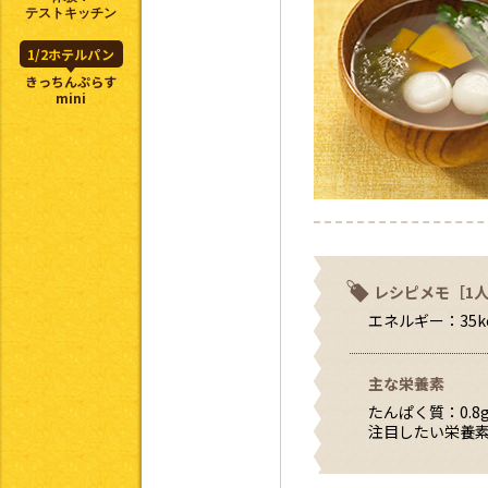
テストキッチン
1/2ホテルパン
きっちんぷらす
mini
レシピメモ［1
エネルギー：35kc
主な栄養素
たんぱく質：0.8
注目したい栄養素