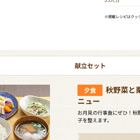
ン
モ
き
名
コ
方
ビ
リ」
た
物
ン
モ
で
い！
料
で
※掲載レシピはクッ
ー
衛
登
通
理
献
ド
生
録
販
と
立
管
パ
レ
づ
理
ッ
ク
シ
く
と
キ
ー
ピ
り
効
ン
ル
らす ミニ」で掲載している「病院食」は、病院における食事療法の一般
が
率
グ
ダ
ります。
変
化
ウ
成しています。また、主な栄養素を表示しているので、特別食への展開
わ
の
ン
献立セット
る！
ポ
イ
1日1,800kcal以下とし、1食約600kcalを基準とします。1食
ン
構成し、各レシピにおいて、個別にエネルギー量を表示します。
ト
秋野菜と
夕食
※1gあたりのエネルギー量は、たんぱく質4cal、炭水化物4cal、脂質9cal
ニュー
たんぱく質・脂質・炭水化物・ビタミン・ミネラルを過不足なく
お月見の行事食にぜひ！秋
「日本人の食事摂取基準（2010年版）」をもとに基準値を設定し
子を整えます。
・たんぱく質エネルギー比：約15％
・脂質エネルギー比 ：20〜25％
・炭水化物エネルギー比 ：約60％