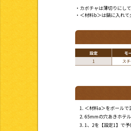
・カボチャは薄切りにし
・＜材料b＞は鍋に入れて
設定
モ
1
スチ
＜材料a＞をボールで
65mmの穴あきホテ
1、2を【設定1】で