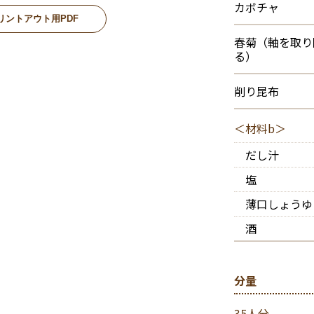
更
様
カボチャ
モ
食
疾
に
ス
販
チ
り
メ
ー
患
リントアウト用PDF
つ
チ
で
運
入
ニ
メ
ド
別
い
コ
も
転
れ
ュ
春菊（軸を取り
ニ
展
て
ン
大
「⊿T
よ
ー
ュ
る）
開
ホ
に
活
調
う
内
ー
食
ッ
ス
向
躍！
理」
容
内
の
ト
チ
い
ス
削り昆布
の
容
ポ
エ
ー
て
ア
チ
確
の
イ
ア
ム
る
イ
コ
認・
消
ン
ー
モ
ワ
デ
ン
＜材料b＞
変
去
ト
モ
ー
ケ
ア
で
更
ー
ド
で
名
だし汁
ド
実
テ
広
物
際
「き
ホ
イ
が
料
塩
に
っち
コ
ッ
ク
る
理
んぷ
数
ン
ト
ア
通
を
薄口しょうゆ
ら
値
ビ
エ
ウ
販
作
す」
を
モ
ア
ト
商
酒
る
メニ
計
ー
ー
メ
品
コ
ュー
算
ド
モ
ニ
の登
ツ
す
ー
ュ
録
知
る
ド
ー
っ
分量
全
の
「USB
て
国
ス
作
コ
メ
お
の
チ
35人分
り