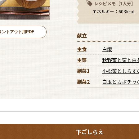
レシピメモ［1人分］
また、以下に関しては「平成元年11月9日厚生省保健医療・健康
ける一般食給与患者の栄養所要量について』」をもとに基準値を
エネルギー：603kcal
・動物性たんぱく質比：40〜45％程度
・動物性脂質比 ：40〜45％程度
・穀類エネルギー比 ：60％以下
リントアウト用PDF
献立
※動物性脂質比については、動物性たんぱく質比に準じます。
主食
白飯
食塩相当量で、男性9g未満/日、女性7.5g未満/日を目安とします。
主菜
秋野菜と栗と白
食品衛生法にて表示が義務づけられている以下の7品目について表
副菜1
小松菜としらす
卵／乳／小麦／えび／かに／そば／落花生
副菜2
白玉とカボチャ
下ごしらえ