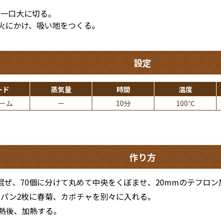
て一口大に切る。
火にかけ、吸い地をつくる。
設定
ード
蒸気量
時間
温度
ーム
ー
10分
100℃
作り方
混ぜ、70個に分けて丸めて中央をくぼませ、20mmのテフロ
ルパン2枚に春菊、カボチャを別々に入れる。
予熱後、加熱する。