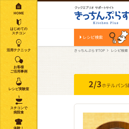
HOME
はじめての
スチコン
レシピ検索
きっちんぷらすTOP
レシピ検索
活用テクニック
お客様
ご活用事例
2/3
ホテルパン
レシピ実験室
スチコンで
病院食
体験！