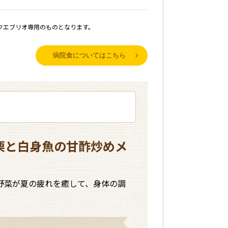
クエブリオ専用のものとなります。
閉じる
病院食についてはこちら
食のうち特別な栄養成分の調製を必
も可能です。
は、主食・主菜1品・副菜2品・汁物で
栗と白身魚の甘酢炒めメ
で計算しています。
摂取できるように配慮します。
野菜が夏の疲れを癒して、身体の調
ています。