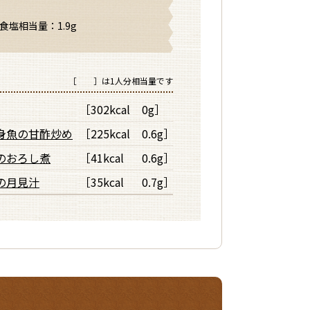
政策局長連名通知『病院給食にお
設定しています。
 食塩相当量：1.9g
［ ］は1人分相当量です
［302kcal
0g］
身魚の甘酢炒め
［225kcal
0.6g］
示しています。
のおろし煮
［41kcal
0.6g］
の月見汁
［35kcal
0.7g］