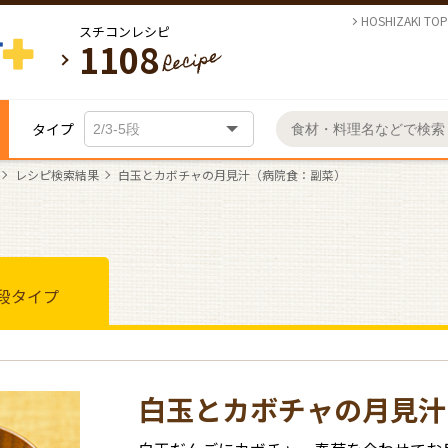
HOSHIZAKI TOP
スチコンレシピ
1108
タイプ
レシピ検索結果
白玉とカボチャの月見汁（病院食：副菜）
季
節
の
病
ク
献
献
使わ
院
ッ
立
立
れて
基
各
お
日
食
ク
づ
づ
いま
本
種
気
名
名
テ
テ
常
献
エ
く
く
す！
的
調
に
物
物
イ
イ
ネ
ネ
立
ブ
り
り
お客
5段タイプ
の
な
理
入
料
料
ク
ク
ッ
ッ
リ
の
の
様ご
操
機
り
お
理
理
ア
ア
ト
ト
オ
基
応
活用
日
作
能
メ
基
各
の
レ
ウ
ウ
手
旬
通
通
で
本
用
事例
方
ニ
常
本
種
ス
シ
ト
ト
販
販
入
の
病
法
ュ
的
操
チ
ピ
の
レ
の
の
レ
芯
れ
病
院
ー
な
作
コ
ス
シ
ス
シ
病
す
く
お
温
院
食
の
操
方
ン
チ
ピ
チ
ピ
操
院
ぐ
ま
手
名
白玉とカボチャの月見汁
調
食
定
登
作
法
活
コ
コ
作
食
に
も
入
物
理
献
期
録
方
用
ン
ン
病
今
今
パ
献
使
と
れ
料
立
的
法
術
活
活
院
メ