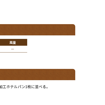
風量
ー
ン加工ホテルパン1枚に並べる。