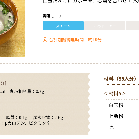
白玉だんごにカボチャ、春菊を合わせてお
月
月
ネ
立
え
乳
理
マ
用
な
用
「手
食
ニ
の
の
ル
の
る！
腺・
の
定
術
術
ル
お
献
操
動」
名
に
ュ
テ
ネ
を
た
病
胃
レ
期
チ
手
立
作
で
物
も
ー
調理モード
イ
ッ
チ
て
院
腸
シ
的
運
テ
入
ネ
ア
パ
登
料
ピ
登
ク
ト
ェ
方
食
外
ピ
な
転
イ
れ
ッ
ー
ネ
スチーム
ホットエアー
録
理
ッ
録
ア
通
ッ
1
科
お
「き
ク
ト
カ
ル
を
タ
ウ
販
ク
週
病
栄
手
っ
ア
通
イ
を
つ
「き
リ
メ
ト
合計加熱調理時間 約10分
レ
間
院
養
入
ち
ウ
販
ブ
チ
く
っ
ク
ニ
レ
シ
献
様
運
素
れ
ん
ト
か
ェ
っ
ち
ッ
ュ
シ
ピ
立
転
と
ぷ
の
ん
ッ
て
ん
ク
ー
ピ
の
エ
デ
ら
ス
た
ク
み
ぷ
エ
の
レ
手
ネ
献
イ
す」
チ
ん
よ
ら
ブ
利
レ
シ
順
ル
立
サ
コ
ガ
う
す」
リ
用
シ
ピ
ギ
づ
ー
モ
ン
イ
マ
か
オ
材料（35人分
ピ
ア
ー
く
ビ
ー
調
活
ド
ル
ら
名
人分］
メ
ド
ア
ー
の
り
ス
理
用
チ
登
物
の
ニ
ー
カ
基
の
リ
al 食塩相当量：0.7g
設
術
＜材料a＞
運
ス
録
設
料
ュ
カ
イ
本
コ
ゾ
定
転
定
チ
理
ー
イ
ブ
ツ
ー
に
方
「多
テ
コ
白玉粉
を
「履
内
ブ
と
ト
法
つ
病
段
イ
ン
メ
歴」
容
ポ
ハ
い
院
調
ク
上新粉
は
ニ
か
g 脂質：0.1g 炭水化物：7.6g
の
イ
ナ
て
ス
食
理」
ア
ネ
ュ
ら
：βカロテン、ビタミンK
確
ン
マ
チ
と
水
ウ
ッ
ー
登
認・
ト
ウ
ー
家
予
ト
ト
マ
に
録
変
イ
ム
庭
熱
が
通
ル
取