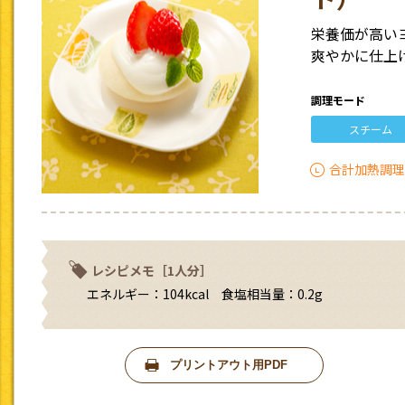
栄養価が高い
爽やかに仕上
調理モード
スチーム
合計加熱調理
レシピメモ［1人分］
エネルギー：104kcal 食塩相当量：0.2g
プリントアウト用PDF