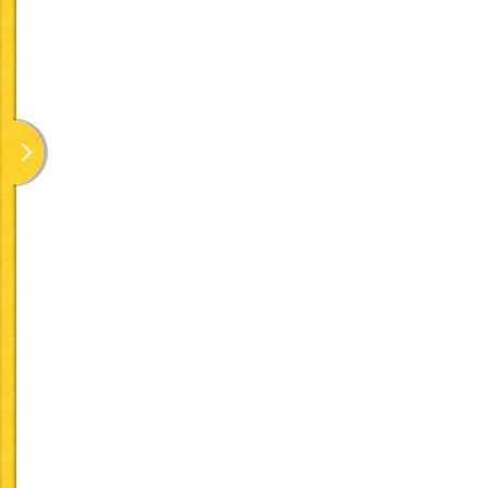
5大栄養素について
たんぱく質・脂質・炭水
「日本人の食事摂取基準
・たんぱく質エネルギー
・脂質エネルギー比 
・炭水化物エネルギー比
また、以下に関しては「
エネルギー比率等について
ける一般食給与患者の栄
・動物性たんぱく質比：4
・動物性脂質比 ：4
・穀類エネルギー比 ：
※動物性脂質比については
塩分摂取量について
食塩相当量で、男性9g未
食品衛生法にて表示が義
アレルギー食品について
卵／乳／小麦／えび／か