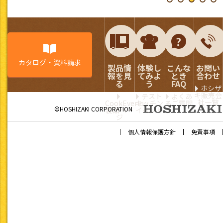
カタログ・資料請求
製品情
体験し
こんな
お問い
報を見
てみよ
とき
合わせ
る
う
FAQ
ホシザ
キ販売会
テスト
よくあ
社一覧
CookEverio
キッチン
るご質問
©HOSHIZAKI CORPORATION
製品ペー
イベント
ジ
個人情報保護方針
免責事項
「きっちんぷらす」「きっちんぷらす ミニ」で掲載している「
要としない『常食』のレシピとなります。
以下の基準を設定し、レシピを作成しています。また、主な栄
1日1,800kcal以下
栄養摂取量について
構成し、各レシピにおい
※1gあたりのエネルギー量は、