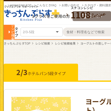
HOSHIZAKI TOP
こんなときFAQ
お問い合わせ
カタログ・資料請求
スチコンレシピ
1108
Sクラスをご使用の方
ログイン
レ
シ
タ
ピ
イ
検
プ
索
きっちんぷらすTOP
レシピ検索
レシピ検索結果
ヨーグルトの蒸しケー
2/3
ホテルパン
5段タイプ
ヨーグ
ト）